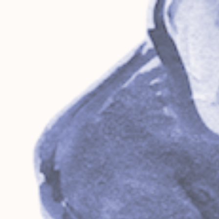
CESAME
ÉcoPhil
Bienvenue sur le site de l'association
CESAME
ÉcoPhil
28ème année !
Le sens en effervescence
...
Dans le sillage de la belle dynamique qui