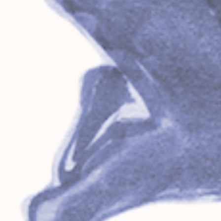
s’est créée la saison dernière, notre énergie
et notre désir restent en ébullition pour
continuer à tracer de nouveaux chemins
pétillants de sens et éveillant nos
consciences… La vie de l’association se
poursuit avec un élan nourri par les activités
essentielles qui sont au cœur de notre
engagement artistique et citoyen. De
nouvelles occasions, dans la rencontre
humaine, de croiser les savoirs et les
pratiques et de danser la vie… le corps en
fête, l’esprit en mouvement !
Télécharger le programme :
Programme 2025-26
Ilaria & Stefan