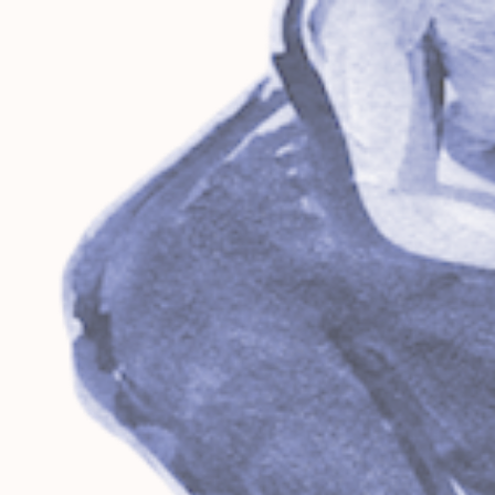
CESAME
ÉcoPhil
Parcours
d'écoute
musicale
La musique et la vie
Espace de l'Ailleurs
Projet "Jazz en verve"
Cours de danse
Animé par
Stages de danse
Stefan Alzaris