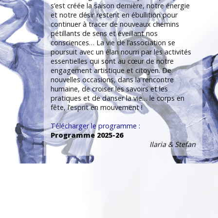
s’est créée la saison dernière, notre énergie
et notre désir restent en ébullition pour
continuer à tracer de nouveaux chemins
pétillants de sens et éveillant nos
consciences… La vie de l’association se
poursuit avec un élan nourri par les activités
essentielles qui sont au cœur de notre
engagement artistique et citoyen. De
nouvelles occasions, dans la rencontre
humaine, de croiser les savoirs et les
pratiques et de danser la vie… le corps en
fête, l’esprit en mouvement !
Télécharger le programme :
Programme 2025-26
Ilaria & Stefan