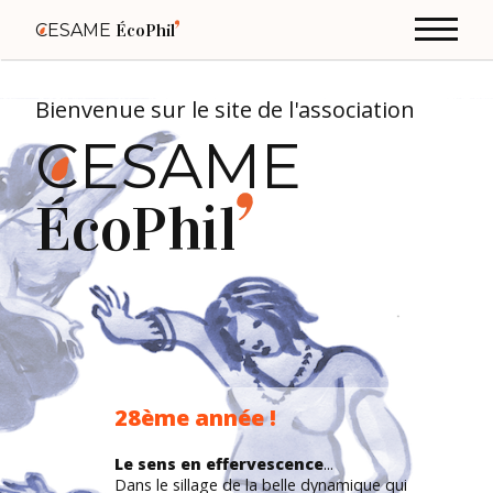
CESAME
ÉcoPhil
Bienvenue sur le site de l'association
CESAME
ÉcoPhil
28ème année !
Le sens en effervescence
...
Dans le sillage de la belle dynamique qui