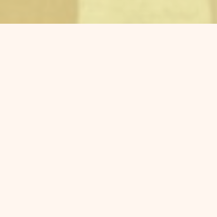
Activités 2026-2027
«
Éclaircissement du sens, éclairement de
l’existence
»
"
Portes Ouvertes
" de l'Association
>>>
(GRATUIT)
Ven. 19 sept.
-
19h-22h
- École Campus Langues (7 rue
Duvergier, 19e)
Avec mini-Conférence & Causerie, 19h15-20h :
« Philosophie de l’existence : fonctionner ou
exister ? »
Cours de Philosophie
& Atelier de lecture
>
2 Cycles
: LUNDIS, 19h30-21h30 - 15/18 € / SAMEDIS, 9h30-12h30 -
20/25 €
Forfait annuel / Forfait par cycle / Ouvert à la séance